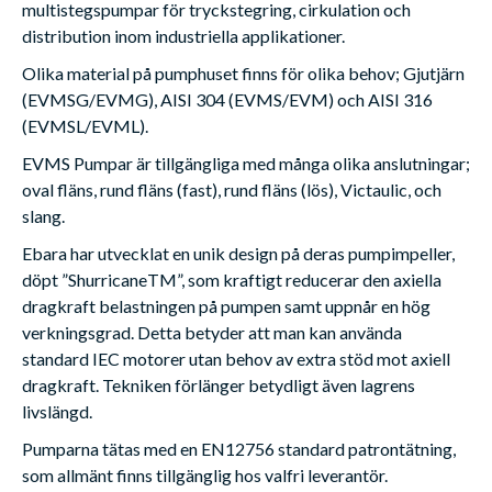
multistegspumpar för tryckstegring, cirkulation och
distribution inom industriella applikationer.
Olika material på pumphuset finns för olika behov; Gjutjärn
(EVMSG/EVMG), AISI 304 (EVMS/EVM) och AISI 316
(EVMSL/EVML).
EVMS Pumpar är tillgängliga med många olika anslutningar;
oval fläns, rund fläns (fast), rund fläns (lös), Victaulic, och
slang.
Ebara har utvecklat en unik design på deras pumpimpeller,
döpt ”ShurricaneTM”, som kraftigt reducerar den axiella
dragkraft belastningen på pumpen samt uppnår en hög
verkningsgrad. Detta betyder att man kan använda
standard IEC motorer utan behov av extra stöd mot axiell
dragkraft. Tekniken förlänger betydligt även lagrens
livslängd.
Pumparna tätas med en EN12756 standard patrontätning,
som allmänt finns tillgänglig hos valfri leverantör.