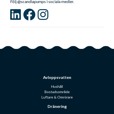
Följ @scandiapumps i sociala medier.
Avloppsvatten
Hushåll
Bostadsområde
Luftare & Omrörare
Dränering