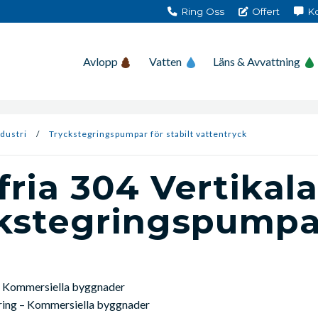
Ring Oss
Offert
Ko
Avlopp
Vatten
Läns & Avvattning
dustri
/
Tryckstegringspumpar för stabilt vattentryck
fria 304 Vertikala
kstegrings­pumpa
 Kommersiella byggnader
ring – Kommersiella byggnader