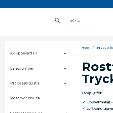
Hem
/
Processin
Avloppsvatten
Rost
Länspumpar
Tryc
Processindustri
Lämplig för:
Reservdelsbutik
Uppvärmning –
Luftkonditione