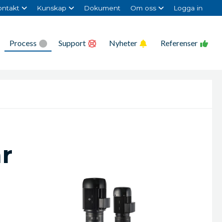
ntakt
Kunskap
Dokument
Om oss
Logga in
Process
Support
Nyheter
Referenser
r