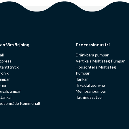
enförsörjning
Processindustri
åll
Dränkbara pumpar
opress
Vertikala Multisteg Pumpar
tantttryck
Horisontella Multisteg
ronik
Pumpar
umpar
Tankar
ehör
Tryckluftsdrivna
ersalpumpar
Membranpumpar
ktankar
Tätningssatser
adsområde Kommunalt