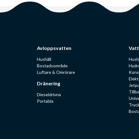
Avloppsvatten
Vatt
Hushåll
Hush
Bostadsområde
Hydr
Luftare & Omrörare
Kons
Elekt
Dränering
Jetp
Tillb
Dieseldrivna
Univ
Portabla
Tryc
Bost