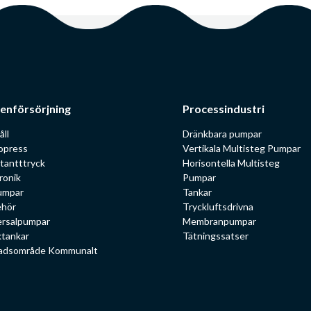
enförsörjning
Processindustri
åll
Dränkbara pumpar
opress
Vertikala Multisteg Pumpar
tantttryck
Horisontella Multisteg
ronik
Pumpar
umpar
Tankar
ehör
Tryckluftsdrivna
ersalpumpar
Membranpumpar
ktankar
Tätningssatser
adsområde Kommunalt