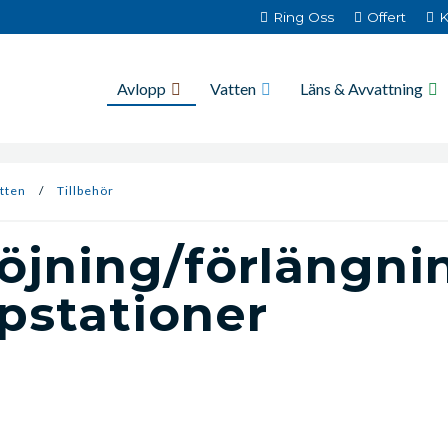
Ring Oss
Offert
K
Avlopp
Vatten
Läns & Avvattning
tten
/
Tillbehör
öjning/förlängni
stationer