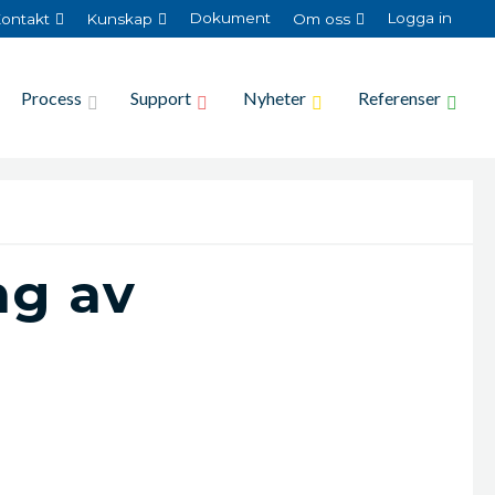
Dokument
Logga in
ontakt
Kunskap
Om oss
Process
Support
Nyheter
Referenser
ng av