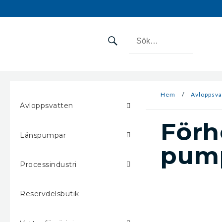
Hem
/
Avloppsva
Avloppsvatten
Förh
Länspumpar
pump
Processindustri
Reservdelsbutik