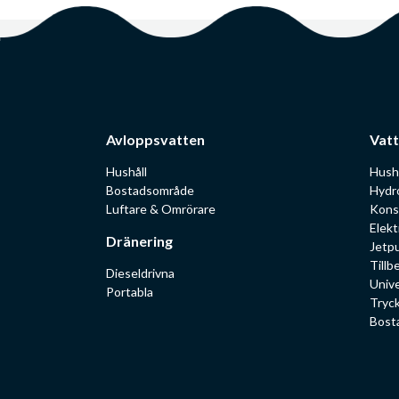
Avloppsvatten
Vatt
Hushåll
Hush
Bostadsområde
Hydr
Luftare & Omrörare
Kons
Elekt
Dränering
Jetp
Tillb
Dieseldrivna
Univ
Portabla
Tryc
Bost