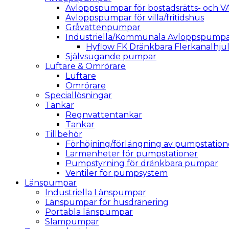
Avloppspumpar för bostadsrätts- och V
Avloppspumpar för villa/fritidshus
Gråvattenpumpar
Industriella/Kommunala Avloppspump
Hyflow FK Dränkbara Flerkanalhj
Självsugande pumpar
Luftare & Omrörare
Luftare
Omrörare
Speciallösningar
Tankar
Regnvattentankar
Tankar
Tillbehör
Förhöjning/förlängning av pumpstation
Larmenheter för pumpstationer
Pumpstyrning för dränkbara pumpar
Ventiler för pumpsystem
Länspumpar
Industriella Länspumpar
Länspumpar för husdränering
Portabla länspumpar
Slampumpar