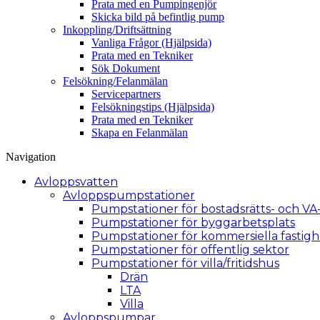
Prata med en Pumpingenjör
Skicka bild på befintlig pump
Inkoppling/­Driftsättning
Vanliga Frågor (Hjälpsida)
Prata med en Tekniker
Sök Dokument
Felsökning/­Felanmälan
Servicepartners
Felsökningstips (Hjälpsida)
Prata med en Tekniker
Skapa en Felanmälan
Navigation
Avloppsvatten
Avlopps­pumpstationer
Pumpstationer för bostadsrätts- och VA
Pumpstationer för byggarbetsplats
Pumpstationer för kommersiella fastigh
Pumpstationer för offentlig sektor
Pumpstationer för villa/fritidshus
Drän
LTA
Villa
Avloppspumpar