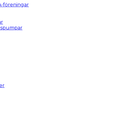
A-föreningar
ar
ulspumpar
er