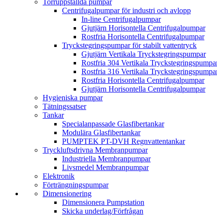
Torrupp­ställda pumpar
Centrifugalpumpar för industri och avlopp
In-line Centrifugalpumpar
Gjutjärn Horisontella Centrifugalpumpar
Rostfria Horisontella Centrifugalpumpar
Tryckstegringspumpar för stabilt vattentryck
Gjutjärn Vertikala Tryckstegrings­pumpar
Rostfria 304 Vertikala Tryckstegrings­pumpa
Rostfria 316 Vertikala Tryckstegrings­pumpa
Rostfria Horisontella Centrifugalpumpar
Gjutjärn Horisontella Centrifugalpumpar
Hygieniska pumpar
Tätnings­satser
Tankar
Specialanpassade Glasfibertankar
Modulära Glasfibertankar
PUMPTEK PT-DVH Regnvattentankar
Trycklufts­drivna Membran­pumpar
Industriella Membran­pumpar
Livsmedel Membran­pumpar
Elektronik
Förträngningspumpar
Dimensionering
Dimensionera Pumpstation
Skicka underlag/Förfrågan