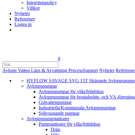
Integritetspolicy
Villkor
Nyheter
Referenser
Logga in
0
Avlopp
Vatten
Läns & Avvattning
Process
Support
Nyheter
Referense
HYFLOW SAVAGE SVG 15T Skärande Avloppspump
Avloppspumpar
Avloppspumpar för villa/fritidshus
Avloppspumpar för bostadsrätts- och VA-förening
Gråvattenpumpar
Industriella/Kommunala Avloppspumpar
Självsugande pumpar
Avlopps­pumpstationer
Pumpstationer för villa/fritidshus
Drän
Villa