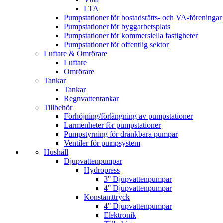
LTA
Pumpstationer för bostadsrätts- och VA-föreningar
Pumpstationer för byggarbetsplats
Pumpstationer för kommersiella fastigheter
Pumpstationer för offentlig sektor
Luftare & Omrörare
Luftare
Omrörare
Tankar
Tankar
Regnvattentankar
Tillbehör
Förhöjning/förlängning av pumpstationer
Larmenheter för pumpstationer
Pumpstyrning för dränkbara pumpar
Ventiler för pumpsystem
Hushåll
Djupvatten­pumpar
Hydropress
3" Djupvatten­­pumpar
4" Djupvatten­pumpar
Konstantttryck
4" Djupvattenpumpar
Elektronik