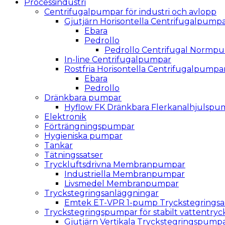
Processindustri
Centrifugalpumpar för industri och avlopp
Gjutjärn Horisontella Centrifugalpump
Ebara
Pedrollo
Pedrollo Centrifugal Normpu
In-line Centrifugalpumpar
Rostfria Horisontella Centrifugalpumpa
Ebara
Pedrollo
Dränkbara pumpar
Hyflow FK Dränkbara Flerkanalhjulspu
Elektronik
Förträngningspumpar
Hygieniska pumpar
Tankar
Tätningssatser
Tryckluftsdrivna Membranpumpar
Industriella Membranpumpar
Livsmedel Membranpumpar
Tryckstegringsanläggningar
Emtek ET-VPR 1-pump Tryckstegringsa
Tryckstegringspumpar för stabilt vattentryc
Gjutjärn Vertikala Tryckstegrings­pump