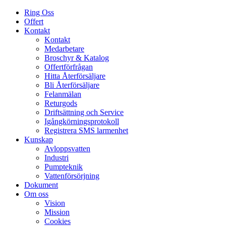
Ring Oss
Offert
Kontakt
Kontakt
Medarbetare
Broschyr & Katalog
Offertförfrågan
Hitta Återförsäljare
Bli Återförsäljare
Felanmälan
Returgods
Driftsättning och Service
Igång­körnings­protokoll
Registrera SMS larmenhet
Kunskap
Avloppsvatten
Industri
Pumpteknik
Vattenförsörjning
Dokument
Om oss
Vision
Mission
Cookies