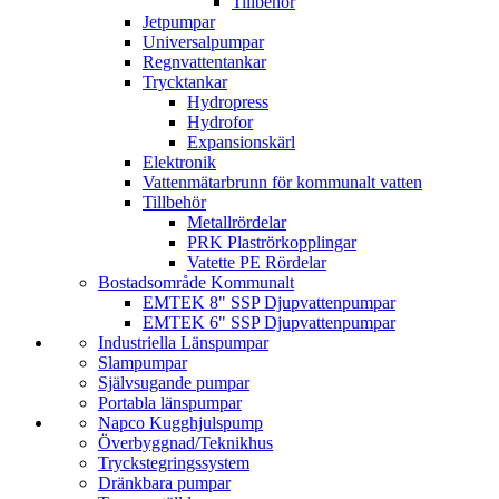
Tillbehör
Jetpumpar
Universalpumpar
Regnvattentankar
Trycktankar
Hydropress
Hydrofor
Expansionskärl
Elektronik
Vattenmätarbrunn för kommunalt vatten
Tillbehör
Metallrördelar
PRK Plaströrkopplingar
Vatette PE Rördelar
Bostadsområde Kommunalt
EMTEK 8" SSP Djupvattenpumpar
EMTEK 6" SSP Djupvattenpumpar
Industriella Länspumpar
Slampumpar
Självsugande pumpar
Portabla länspumpar
Napco Kugghjulspump
Överbyggnad/­Teknikhus
Tryckstegrings­system
Dränkbara pumpar