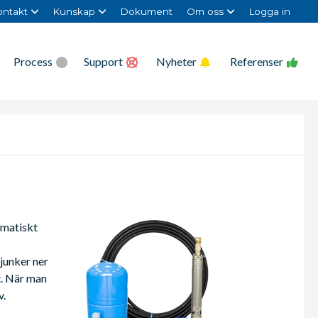
ntakt
Kunskap
Dokument
Om oss
Logga in
Process
Support
Nyheter
Referenser
omatiskt
junker ner
t. När man
v.