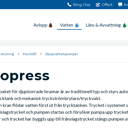
Ring Oss
Offert
Ko
Avlopp
Vatten
Läns & Avvattning
sörjning
/
Hushåll
/
Djupvattenpumpar
opress
ket för djupborrade brunnar är av traditionell typ och styrs aut
ycktank och mekanisk tryckströmbrytare/tryckvakt.
kran flödar vatten först ut från trycktanken. Trycket i systemet s
 tillslagstrycket och pumpen startas och försöker pumpa upp trycke
r och trycket har byggts upp till frånslagstrycket stängs pumpen a