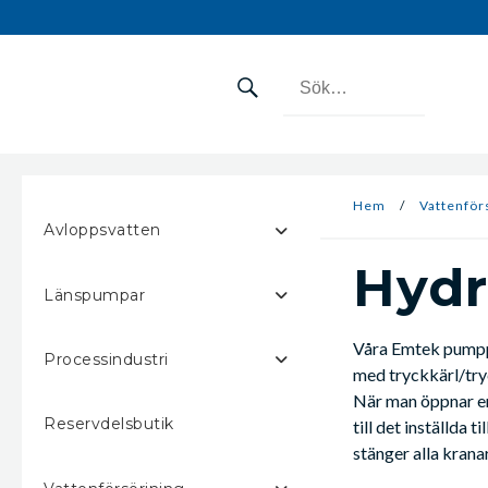
Hem
/
Vattenför
Avloppsvatten
Hydr
Länspumpar
Våra Emtek pumppa
Processindustri
med tryckkärl/tr
När man öppnar en 
Reservdelsbutik
till det inställda
stänger alla krana