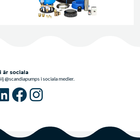
i är sociala
ölj @scandiapumps i sociala medier.