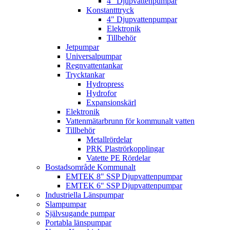
4" Djupvatten­pumpar
Konstantttryck
4" Djupvattenpumpar
Elektronik
Tillbehör
Jetpumpar
Universalpumpar
Regnvattentankar
Trycktankar
Hydropress
Hydrofor
Expansionskärl
Elektronik
Vattenmätarbrunn för kommunalt vatten
Tillbehör
Metallrördelar
PRK Plaströrkopplingar
Vatette PE Rördelar
Bostadsområde Kommunalt
EMTEK 8" SSP Djupvattenpumpar
EMTEK 6" SSP Djupvattenpumpar
Industriella Länspumpar
Slampumpar
Självsugande pumpar
Portabla länspumpar