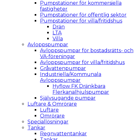
Pumpstationer för kommersiella
fastigheter
Pumpstationer för offentlig sektor
Pumpstationer för villa/fritidshus
Drän
LTA
Villa
Avloppspumpar
Avloppspumpar för bostadsrätts- och
VA-föreningar
Avloppspumpar för villa/fritidshus
Gråvattenpumpar
Industriella/Kommunala
Avloppspumpar
Hyflow FK Dränkbara
Flerkanalhjulspumpar
Självsugande pumpar
Luftare & Omrörare
Luftare
Omrörare
Speciallösningar
Tankar
Regnvattentankar
Tankar