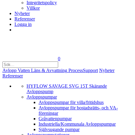
Integritetspolicy
Villkor
Nyheter
Referenser
Logga in
0
Avlopp
Vatten
Läns & Avvattning
Process
Support
Nyheter
Referenser
HYFLOW SAVAGE SVG 15T Skärande
Avloppspump
Avloppspumpar
Avloppspumpar för villa/fritidshus
Avloppspumpar för bostadsrätts- och VA-
föreningar
Gråvattenpumpar
Industriella/Kommunala Avloppspumpar
Självsugande pumpar
Avlopps­pumpstationer