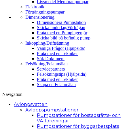
Livsmedel Membran­pumpar
Elektronik
Förträngningspumpar
Dimensionering
Dimensionera Pumpstation
Skicka underlag/Förfrågan
Prata med en Pumpingenjör
Skicka bild på befintlig pump
Inkoppling/­Driftsättning
Vanliga Frågor (Hjälpsida)
Prata med en Tekniker
Sök Dokument
Felsökning/­Felanmälan
Servicepartners
Felsökningstips (Hjälpsida)
Prata med en Tekniker
Skapa en Felanmälan
Navigation
Avloppsvatten
Avlopps­pumpstationer
Pumpstationer för bostadsrätts- och
VA-föreningar
Pumpstationer för byggarbetsplats