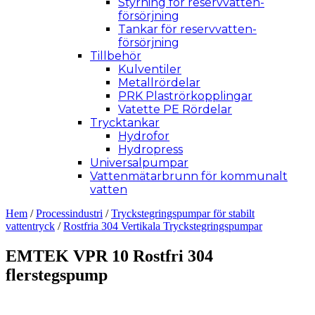
Styrning för reservvatten­
försörjning
Tankar för reservvatten­
försörjning
Tillbehör
Kulventiler
Metallrördelar
PRK Plaströrkopplingar
Vatette PE Rördelar
Trycktankar
Hydrofor
Hydropress
Universalpumpar
Vattenmätarbrunn för kommunalt
vatten
Hem
/
Processindustri
/
Tryckstegringspumpar för stabilt
vattentryck
/
Rostfria 304 Vertikala Tryckstegrings­pumpar
EMTEK VPR 10 Rostfri 304
flerstegspump