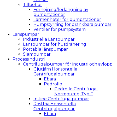
Tillbehör
Förhöjning/förlängning av
pumpstationer
Larmenheter för pumpstationer
Pumpstyrning för dränkbara pumpar
Ventiler för pumpsystem
Länspumpar
Industriella Länspumpar
Länspumpar för husdränering
Portabla länspumpar
Slampumpar
Processindustri
Centrifugalpumpar för industri och avlopp
Gjutjärn Horisontella
Centrifugalpumpar
Ebara
Pedrollo
Pedrollo Centrifugal
Normpump, Typ F
In-line Centrifugalpumpar
Rostfria Horisontella
Centrifugalpumpar
Ebara