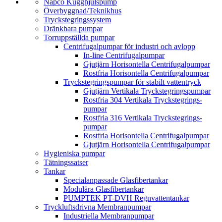
Napco Kugghjulspump
Överbyggnad/­Teknikhus
Tryckstegrings­system
Dränkbara pumpar
Torrupp­ställda pumpar
Centrifugalpumpar för industri och avlopp
In-line Centrifugalpumpar
Gjutjärn Horisontella Centrifugalpumpar
Rostfria Horisontella Centrifugalpumpar
Tryckstegringspumpar för stabilt vattentryck
Gjutjärn Vertikala Tryckstegrings­pumpar
Rostfria 304 Vertikala Tryckstegrings­
pumpar
Rostfria 316 Vertikala Tryckstegrings­
pumpar
Rostfria Horisontella Centrifugalpumpar
Gjutjärn Horisontella Centrifugalpumpar
Hygieniska pumpar
Tätnings­satser
Tankar
Specialanpassade Glasfibertankar
Modulära Glasfibertankar
PUMPTEK PT-DVH Regnvattentankar
Trycklufts­drivna Membran­pumpar
Industriella Membran­pumpar