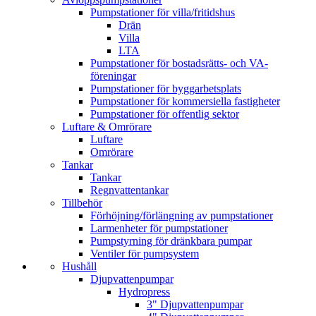
Pumpstationer för villa/fritidshus
Drän
Villa
LTA
Pumpstationer för bostadsrätts- och VA-
föreningar
Pumpstationer för byggarbetsplats
Pumpstationer för kommersiella fastigheter
Pumpstationer för offentlig sektor
Luftare & Omrörare
Luftare
Omrörare
Tankar
Tankar
Regnvattentankar
Tillbehör
Förhöjning/förlängning av pumpstationer
Larmenheter för pumpstationer
Pumpstyrning för dränkbara pumpar
Ventiler för pumpsystem
Hushåll
Djupvatten­pumpar
Hydropress
3" Djupvatten­­pumpar