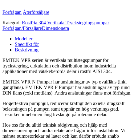
Förfrågan
Återförsäljare
Kategori:
Rostfria 304 Vertikala Tryckstegrings­pumpar
Förfrågan/Försäljare
Dimensionera
Modeller
Specifikt för
Beskrivning
EMTEK VPR serien är vertikala multistegspumpar för
tryckstegring, cirkulation och distribution inom industriella
applikationer med vätskeberörda delar i rostfri AISI 304.
EMTEK VPR N Pumpar har anslutningar av typ ovalfläns (inkl
gängfläns). EMTEK VPR F Pumpar har anslutningar av typ rund
DIN fläns (exkl motfläns). Andra anslutningar finns mot förfrågan.
Högeffektiva pumphjul, reducerar kraftigt den axiella dragkraft
belastningen på pumpen samt uppnår en hög verkningsgrad.
Tekniken innebär en lång livslängd på roterande delar.
Hos oss får du alltid teknisk rådgivning och hjälp med
dimensionering och andra relaterade frågor inför installation. Vi
många pumpstorlekar på lager och kan därför erbjuda snabb