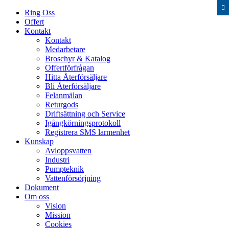

Ring Oss
Offert
Kontakt
Kontakt
Medarbetare
Broschyr & Katalog
Offertförfrågan
Hitta Återförsäljare
Bli Återförsäljare
Felanmälan
Returgods
Driftsättning och Service
Igång­körnings­protokoll
Registrera SMS larmenhet
Kunskap
Avloppsvatten
Industri
Pumpteknik
Vattenförsörjning
Dokument
Om oss
Vision
Mission
Cookies