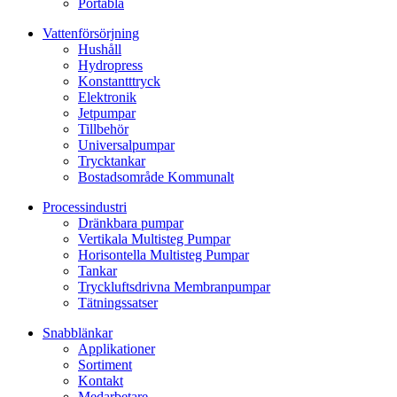
Portabla
Vattenförsörjning
Hushåll
Hydropress
Konstantttryck
Elektronik
Jetpumpar
Tillbehör
Universalpumpar
Trycktankar
Bostadsområde Kommunalt
Processindustri
Dränkbara pumpar
Vertikala Multisteg Pumpar
Horisontella Multisteg Pumpar
Tankar
Tryckluftsdrivna Membranpumpar
Tätningssatser
Snabblänkar
Applikationer
Sortiment
Kontakt
Medarbetare