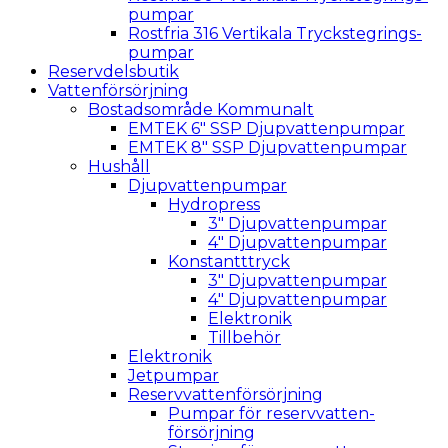
pumpar
Rostfria 316 Vertikala Tryckstegrings­
pumpar
Reservdelsbutik
Vattenförsörjning
Bostadsområde Kommunalt
EMTEK 6″ SSP Djupvattenpumpar
EMTEK 8″ SSP Djupvattenpumpar
Hushåll
Djupvattenpumpar
Hydropress
3″ Djupvatten­­pumpar
4″ Djupvatten­pumpar
Konstantttryck
3″ Djupvattenpumpar
4″ Djupvattenpumpar
Elektronik
Tillbehör
Elektronik
Jetpumpar
Reservvattenförsörjning
Pumpar för reservvatten­
försörjning