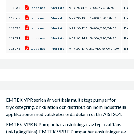
118068
Ladda ned
Mer info
VPR 20-8F:11/400/690/DN50
Emtek
118069
Ladda ned
Mer info
VPR 20-10F:11/400/690/DN50
Emtek
118070
Ladda ned
Mer info
VPR 20-12F:15/400/690/DN50
Emtek
118071
Ladda ned
Mer info
VPR 20-14F:15/400/690/DN50
Emtek
118072
Ladda ned
Mer info
VPR 20-17F:18,5/400/690/DN50
Emtek
EMTEK VPR serien är vertikala multistegspumpar för
tryckstegring, cirkulation och distribution inom industriella
applikationer med vätskeberörda delar i rostfri AISI 304.
EMTEK VPR N Pumpar har anslutningar av typ ovalfläns
(inkl gängfläns). EMTEK VPR F Pumpar har anslutningar av