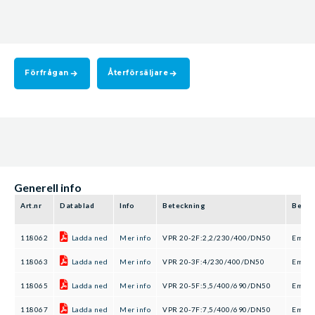
Förfrågan
Återförsäljare
Generell info
Art.nr
Datablad
Info
Beteckning
Benä
118062
Ladda ned
Mer info
VPR 20-2F:2,2/230/400/DN50
Emtek
118063
Ladda ned
Mer info
VPR 20-3F:4/230/400/DN50
Emtek
118065
Ladda ned
Mer info
VPR 20-5F:5,5/400/690/DN50
Emtek
118067
Ladda ned
Mer info
VPR 20-7F:7,5/400/690/DN50
Emtek