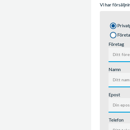
Vi har försäljn
Priva
Föret
Företag
Namn
Epost
Telefon