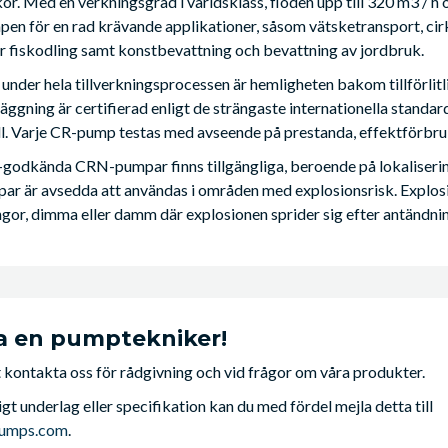
or. Med en verkningsgrad i världsklass, flöden upp till 320 m3 / h
en för en rad krävande applikationer, såsom vätsketransport, cirku
er fiskodling samt konstbevattning och bevattning av jordbruk.
 under hela tillverkningsprocessen är hemligheten bakom tillförli
ggning är certifierad enligt de strängaste internationella standa
l. Varje CR-pump testas med avseende på prestanda, effektförbrukn
godkända CRN-pumpar finns tillgängliga, beroende på lokalisering,
r är avsedda att användas i områden med explosionsrisk. Explosiv
gor, dimma eller damm där explosionen sprider sig efter antändni
a en pumptekniker!
kontakta oss för rådgivning och vid frågor om våra produkter.
igt underlag eller specifikation kan du med fördel mejla detta till
pumps.com
.