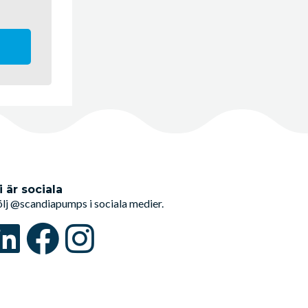
i är sociala
ölj @scandiapumps i sociala medier.