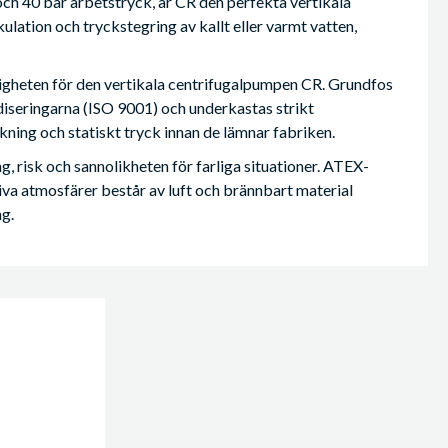
 och 40 bar arbetstryck, är CR den perfekta vertikala
lation och tryckstegring av kallt eller varmt vatten,
tligheten för den vertikala centrifugalpumpen CR. Grundfos
rdiseringarna (ISO 9001) och underkastas strikt
ing och statiskt tryck innan de lämnar fabriken.
 risk och sannolikheten för farliga situationer. ATEX-
a atmosfärer består av luft och brännbart material
ng.