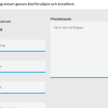
ing enbart genom återförsäljare och installörer.
Meddelande
tperson
ag