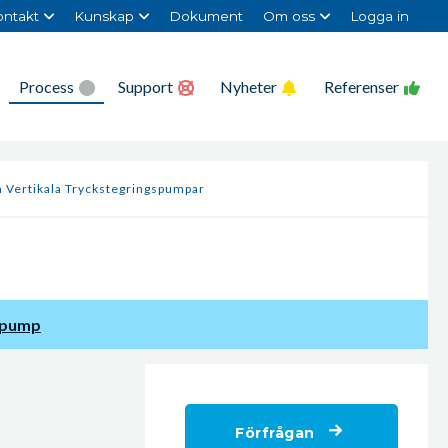
ntakt
Kunskap
Dokument
Om oss
Logga in
Process
Support
Nyheter
Referenser
n Vertikala Tryckstegrings­pumpar
spump
Förfrågan