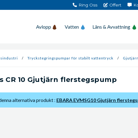
Ring Oss
Offert
Ko
Avlopp
Vatten
Läns & Avvattning
sindustri
/
Tryckstegringspumpar för stabilt vattentryck
/
Gjutjär
s CR 10 Gjutjärn flerstegspump
 denna alternativa produkt :
EBARA EVMSG10 Gjutjärn flersteg