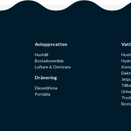
Avloppsvatten
Vatt
Hushåll
Hush
Bostadsområde
Hydr
Luftare & Omrörare
Kons
Elekt
Dränering
Jetp
Tillb
Dieseldrivna
Univ
Portabla
Tryc
Bost