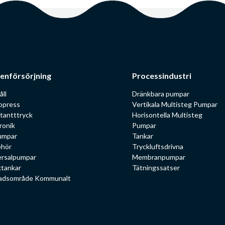
enförsörjning
Processindustri
åll
Dränkbara pumpar
opress
Vertikala Multisteg Pumpar
tantttryck
Horisontella Multisteg
ronik
Pumpar
umpar
Tankar
ehör
Tryckluftsdrivna
ersalpumpar
Membranpumpar
ktankar
Tätningssatser
adsområde Kommunalt