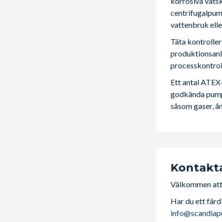
korrosiva vätsk
centrifugalpump
vattenbruk ell
Täta kontroller
produktionsanlä
processkontrol
Ett antal ATEX-
godkända pumpa
såsom gaser, ån
Kontakt
Välkommen att 
Har du ett färd
info@scandia