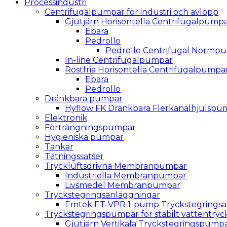
Processindustri
Centrifugalpumpar för industri och avlopp
Gjutjärn Horisontella Centrifugalpump
Ebara
Pedrollo
Pedrollo Centrifugal Normpu
In-line Centrifugalpumpar
Rostfria Horisontella Centrifugalpumpa
Ebara
Pedrollo
Dränkbara pumpar
Hyflow FK Dränkbara Flerkanalhjulspu
Elektronik
Förträngningspumpar
Hygieniska pumpar
Tankar
Tätningssatser
Tryckluftsdrivna Membranpumpar
Industriella Membranpumpar
Livsmedel Membranpumpar
Tryckstegringsanläggningar
Emtek ET-VPR 1-pump Tryckstegringsa
Tryckstegringspumpar för stabilt vattentryc
Gjutjärn Vertikala Tryckstegrings­pump