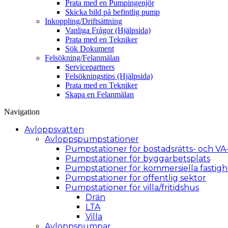
Prata med en Pumpingenjör
Skicka bild på befintlig pump
Inkoppling/­Driftsättning
Vanliga Frågor (Hjälpsida)
Prata med en Tekniker
Sök Dokument
Felsökning/­Felanmälan
Servicepartners
Felsökningstips (Hjälpsida)
Prata med en Tekniker
Skapa en Felanmälan
Navigation
Avloppsvatten
Avlopps­pumpstationer
Pumpstationer för bostadsrätts- och VA
Pumpstationer för byggarbetsplats
Pumpstationer för kommersiella fastigh
Pumpstationer för offentlig sektor
Pumpstationer för villa/fritidshus
Drän
LTA
Villa
Avloppspumpar