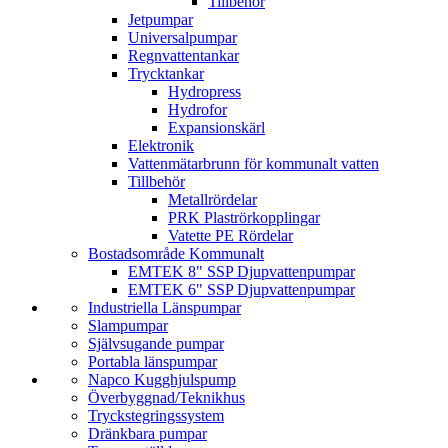
Tillbehör
Jetpumpar
Universalpumpar
Regnvattentankar
Trycktankar
Hydropress
Hydrofor
Expansionskärl
Elektronik
Vattenmätarbrunn för kommunalt vatten
Tillbehör
Metallrördelar
PRK Plaströrkopplingar
Vatette PE Rördelar
Bostadsområde Kommunalt
EMTEK 8" SSP Djupvattenpumpar
EMTEK 6" SSP Djupvattenpumpar
Industriella Länspumpar
Slampumpar
Självsugande pumpar
Portabla länspumpar
Napco Kugghjulspump
Överbyggnad/­Teknikhus
Tryckstegrings­system
Dränkbara pumpar