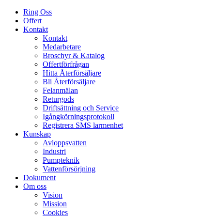
Ring Oss
Offert
Kontakt
Kontakt
Medarbetare
Broschyr & Katalog
Offertförfrågan
Hitta Återförsäljare
Bli Återförsäljare
Felanmälan
Returgods
Driftsättning och Service
Igång­körnings­protokoll
Registrera SMS larmenhet
Kunskap
Avloppsvatten
Industri
Pumpteknik
Vattenförsörjning
Dokument
Om oss
Vision
Mission
Cookies