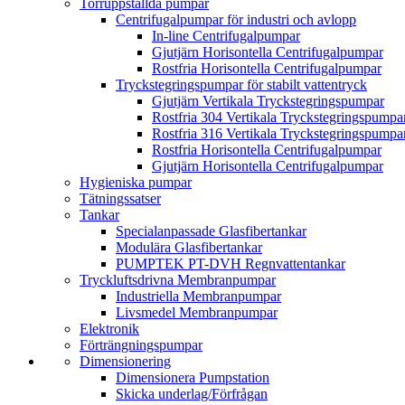
Torrupp­ställda pumpar
Centrifugalpumpar för industri och avlopp
In-line Centrifugalpumpar
Gjutjärn Horisontella Centrifugalpumpar
Rostfria Horisontella Centrifugalpumpar
Tryckstegringspumpar för stabilt vattentryck
Gjutjärn Vertikala Tryckstegrings­pumpar
Rostfria 304 Vertikala Tryckstegrings­pumpa
Rostfria 316 Vertikala Tryckstegrings­pumpa
Rostfria Horisontella Centrifugalpumpar
Gjutjärn Horisontella Centrifugalpumpar
Hygieniska pumpar
Tätnings­satser
Tankar
Specialanpassade Glasfibertankar
Modulära Glasfibertankar
PUMPTEK PT-DVH Regnvattentankar
Trycklufts­drivna Membran­pumpar
Industriella Membran­pumpar
Livsmedel Membran­pumpar
Elektronik
Förträngningspumpar
Dimensionering
Dimensionera Pumpstation
Skicka underlag/Förfrågan