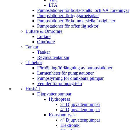
LTA
Pumpstationer för bostadsrätts- och VA-föreningar
Pumpstationer för byggarbetsplats
Pumpstationer för kommersiella fastigheter
Pumpstationer för offentlig sektor
Luftare & Omrörare
Luftare
Omrörare
Tankar
Tankar
Regnvattentankar
Tillbehör
Förhöjning/förlängning av pumpstationer
Larmenheter för pumpstationer
Pumpstyrning för dränkbara pumpar
Ventiler för pumpsystem
Hushåll
Djupvatten­pumpar
Hydropress
3" Djupvatten­­pumpar
4" Djupvatten­pumpar
Konstantttryck
4" Djupvattenpumpar
Elektronik