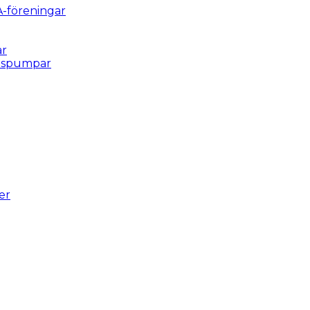
A-föreningar
ar
ulspumpar
er