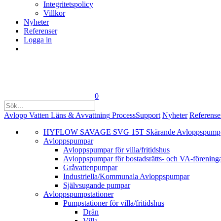
Integritetspolicy
Villkor
Nyheter
Referenser
Logga in
0
Avlopp
Vatten
Läns & Avvattning
Process
Support
Nyheter
Referense
HYFLOW SAVAGE SVG 15T Skärande Avloppspump
Avloppspumpar
Avloppspumpar för villa/fritidshus
Avloppspumpar för bostadsrätts- och VA-förening
Gråvattenpumpar
Industriella/Kommunala Avloppspumpar
Självsugande pumpar
Avlopps­pumpstationer
Pumpstationer för villa/fritidshus
Drän
Villa