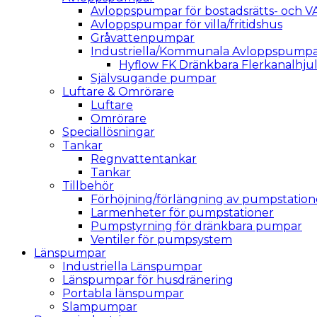
Avloppspumpar för bostadsrätts- och V
Avloppspumpar för villa/fritidshus
Gråvattenpumpar
Industriella/Kommunala Avloppspump
Hyflow FK Dränkbara Flerkanalhj
Självsugande pumpar
Luftare & Omrörare
Luftare
Omrörare
Speciallösningar
Tankar
Regnvattentankar
Tankar
Tillbehör
Förhöjning/förlängning av pumpstation
Larmenheter för pumpstationer
Pumpstyrning för dränkbara pumpar
Ventiler för pumpsystem
Länspumpar
Industriella Länspumpar
Länspumpar för husdränering
Portabla länspumpar
Slampumpar