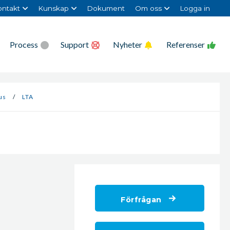
ntakt
Kunskap
Dokument
Om oss
Logga in
Process
Support
Nyheter
Referenser
us
/
LTA
Förfrågan