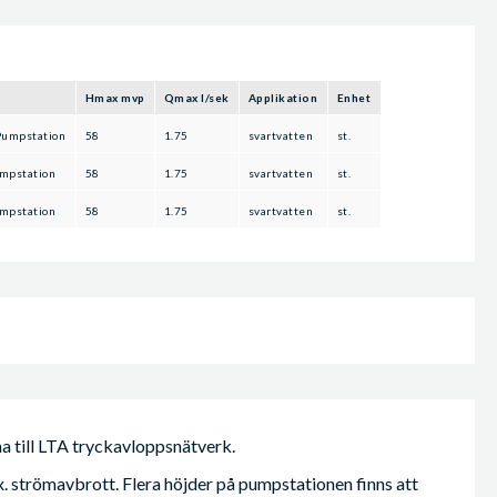
Hmax mvp
Qmax l/sek
Applikation
Enhet
Pumpstation
58
1.75
svartvatten
st.
umpstation
58
1.75
svartvatten
st.
umpstation
58
1.75
svartvatten
st.
 till LTA tryckavloppsnätverk.
strömavbrott. Flera höjder på pumpstationen finns att