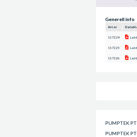
Generell info
Art.nr
Databl
117224
Lad
117225
Lad
117226
Lad
PUMPTEK PT08 L
PUMPTEK PT08 L