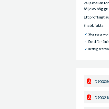
välja mellan fö
följd av hög gr
Ett proffsigt a
Snabbfakta:
Stor reservvol
Enkel förhöjni
Kraftig skära
D90005
D90021