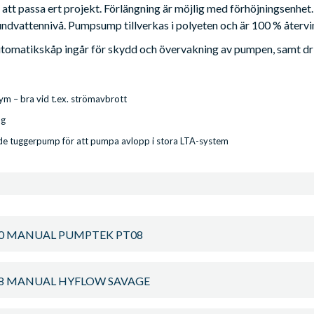
r att passa ert projekt. Förlängning är möjlig med förhöjningsenhet
undvattennivå. Pumpsump tillverkas i polyeten och är 100 % återvi
utomatikskåp ingår för skydd och övervakning av pumpen, samt drif
ym – bra vid t.ex. strömavbrott
ng
nde tuggerpump för att pumpa avlopp i stora LTA-system
0 MANUAL PUMPTEK PT08
8 MANUAL HYFLOW SAVAGE