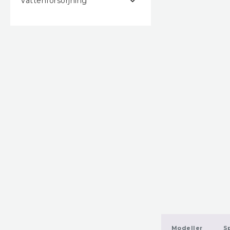
Vattenförsörjning
Modeller
Sp