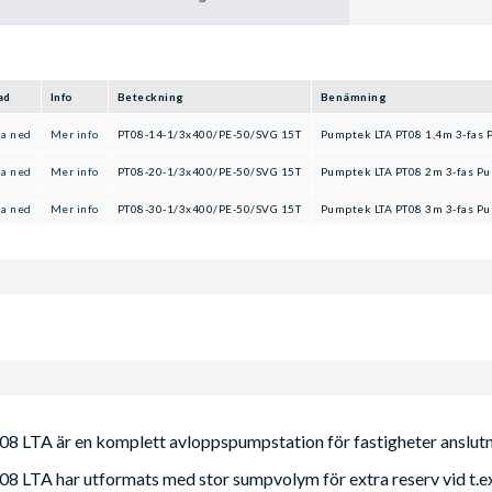
ad
Info
Beteckning
Benämning
da ned
Mer info
PT08-14-1/3x400/PE-50/SVG 15T
Pumptek LTA PT08 1,4m 3-fas 
da ned
Mer info
PT08-20-1/3x400/PE-50/SVG 15T
Pumptek LTA PT08 2m 3-fas P
da ned
Mer info
PT08-30-1/3x400/PE-50/SVG 15T
Pumptek LTA PT08 3m 3-fas P
TA är en komplett avloppspumpstation för fastigheter anslutna
TA har utformats med stor sumpvolym för extra reserv vid t.ex. 