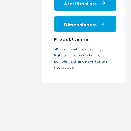
Återförsäljare
Dimensionera
Produkttaggar
avloppsvatten,
komplett,
lågbyggd,
lta,
pumpstation,
pumptek,
skärande,
svartvatten,
tryckavlopp