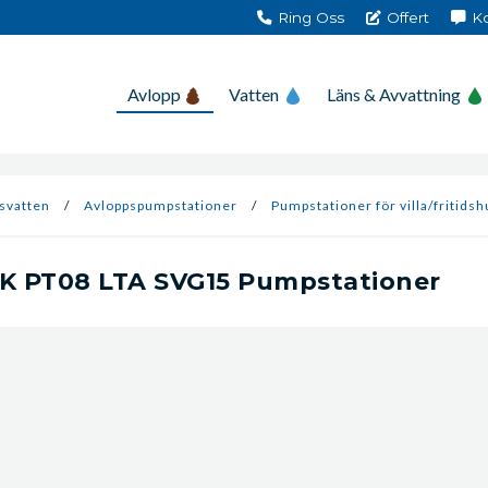
Ring Oss
Offert
Ko
Avlopp
Vatten
Läns & Avvattning
svatten
/
Avlopps­pumpstationer
/
Pumpstationer för villa/fritidsh
 PT08 LTA SVG15 Pumpstationer