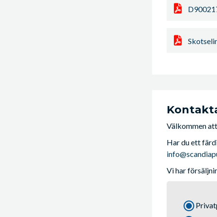
D90021
Skotseli
Kontakt
Välkommen att 
Har du ett färd
info@scandia
Vi har försäljn
Priva